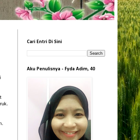
Cari Entri Di Sini
Aku Penulisnya - Fyda Adim, 40
i
t
ruk.
m.