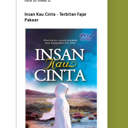
nice to meet u.
Insan Kau Cinta - Terbitan Fajar
Pakeer