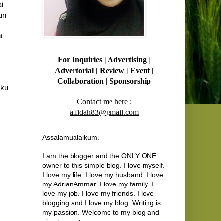
ai
un
t
For Inquiries
| Advertising |
Advertorial | Review | Event |
Collaboration | Sponsorship
aku
Contact me here :
alfidah83@gmail.com
.
Assalamualaikum.
I am the blogger and the ONLY ONE
owner to this simple blog. I love myself.
I love my life. I love my husband. I love
my AdrianAmmar. I love my family. I
love my job. I love my friends. I love
blogging and I love my blog. Writing is
my passion. Welcome to my blog and