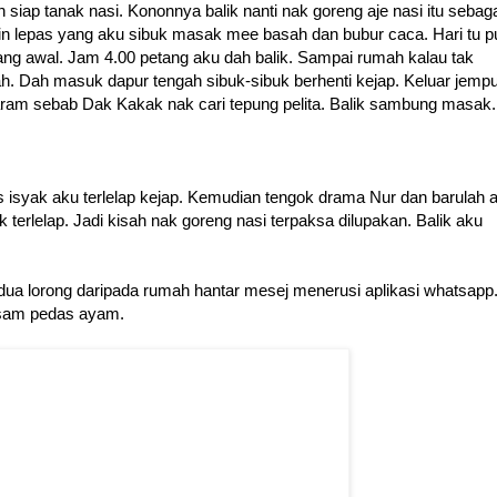
siap tanak nasi. Kononnya balik nanti nak goreng aje nasi itu sebag
nin lepas yang aku sibuk masak mee basah dan bubur caca. Hari tu p
ang awal. Jam 4.00 petang aku dah balik. Sampai rumah kalau tak
ah. Dah masuk dapur tengah sibuk-sibuk berhenti kejap. Keluar jempu
ram sebab Dak Kakak nak cari tepung pelita. Balik sambung masak.
 isyak aku terlelap kejap. Kemudian tengok drama Nur dan barulah 
 terlelap. Jadi kisah nak goreng nasi terpaksa dilupakan. Balik aku
ng dua lorong daripada rumah hantar mesej menerusi aplikasi whatsapp
asam pedas ayam.