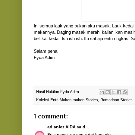
Ini semua lauk yang bukan aku masak. Lauk kedai 
makannya. Daging masak merah, kailan ikan masin,
beli kat kedai. Ish ish ish. Itu sahaja entri ringkas
Salam pena,
Fyda Adim
Hasil Nukilan
Fyda Adim
Koleksi Entri
Makan-makan Stories
,
Ramadhan Stories
1 comment:
adianiez AIDA
said...
Bula penat, pe pon x dpt buat ekk.