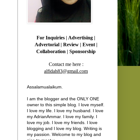
For Inquiries
| Advertising |
Advertorial | Review | Event |
Collaboration | Sponsorship
Contact me here :
alfidah83@gmail.com
Assalamualaikum.
I am the blogger and the ONLY ONE
owner to this simple blog. I love myself.
I love my life. I love my husband. I love
my AdrianAmmar. I love my family. I
love my job. I love my friends. I love
blogging and I love my blog. Writing is
my passion. Welcome to my blog and