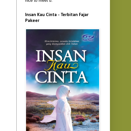
nice to meet u.
Insan Kau Cinta - Terbitan Fajar
Pakeer